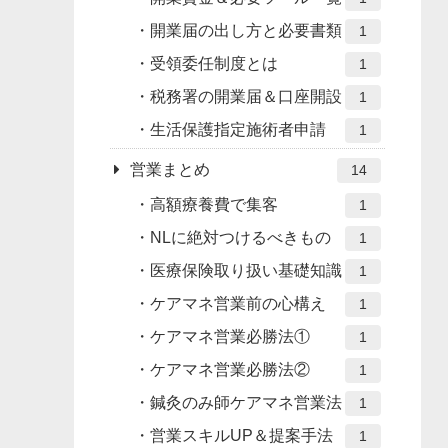
開業届の出し方と必要書類
1
受領委任制度とは
1
税務署の開業届＆口座開設
1
生活保護指定施術者申請
1
営業まとめ
14
高額療養費で集客
1
NLに絶対つけるべきもの
1
医療保険取り扱い基礎知識
1
ケアマネ営業前の心構え
1
ケアマネ営業必勝法①
1
ケアマネ営業必勝法②
1
鍼灸のみ師ケアマネ営業法
1
営業スキルUP＆提案手法
1