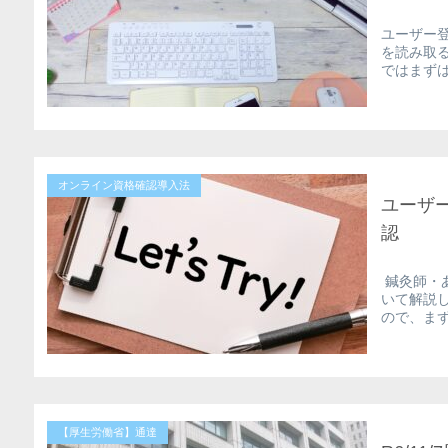
ユーザー
を読み取
ではまずは
オンライン資格確認導入法
ユーザ
認
鍼灸師・
いて解説
ので、まず
【厚生労働省】通達