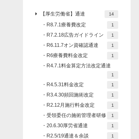
【厚生労働省】通達
14
R8.7.1療養費改定
1
R7.2.18広告ガイドライン
1
R6.11.7オン資確認通達
1
R6療養費料金改定
1
R4.7.1料金算定方法改定通達
1
R4.5.31料金改定
1
R3.4.30頻回施術改定
1
R2.12月施行料金改定
1
受領委任の施術管理者研修
1
20.6.30厚労省通達
1
R2.5/19通達＆余談
1