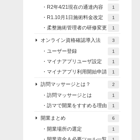
R2年4/21現在の通達内容
1
R1.10月1日施術料金改定
1
柔整施術管理者の研修変更
1
オンライン資格確認導入法
3
ユーザー登録
1
マイナアプリユーザ設定
1
マイナアプリ利用開始申請
1
訪問マッサージとは？
2
訪問マッサージとは
1
訪マで開業をすすめる理由
1
開業まとめ
6
開業場所の選定
1
開業資金＆必要ツール一覧
1