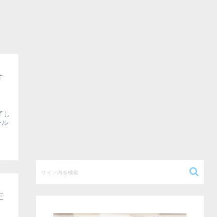
オ
了し
ール
圧