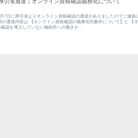
1/7厚労省通達｜オンライン資格確認義務化について
1月7日に厚労省よりオンライン資格確認の通達がありましたのでご連絡
回の通達内容は 【オンライン資格確認の義務化対象外について】と 【
確認を導入していない施術所への働きか...