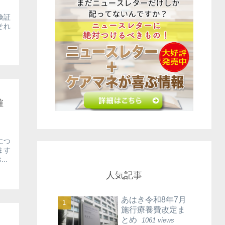
険証
それ
確
につ
ます
..
人気記事
あはき令和8年7月
施行療養費改定ま
とめ
1061 views