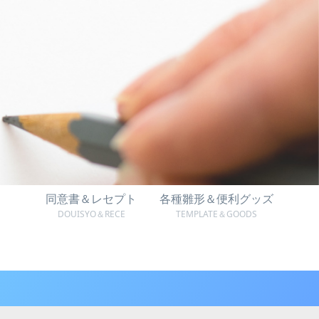
同意書＆レセプト
各種雛形＆便利グッズ
DOUISYO＆RECE
TEMPLATE＆GOODS