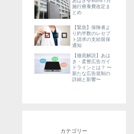
あはき令和8年7月
施行療養費改定ま
とめ
【緊急】保険者よ
り約半数のレセプ
ト請求の支給留保
通知
【徹底解説】あは
き・柔整広告ガイ
ドラインとは？ 〜
新たな広告規制の
詳細と影響〜
カテゴリー