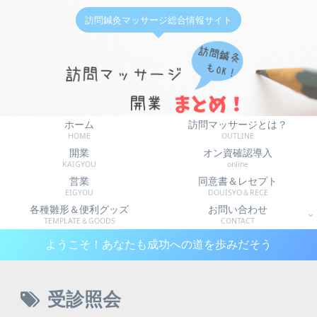
訪問鍼灸マッサージ総合情報サイト
ホーム
訪問マッサージとは？
HOME
OUTLINE
開業
オン資確認導入
KAIGYOU
online
営業
同意書＆レセプト
EIGYOU
DOUISYO＆RECE
各種雛形＆便利グッズ
お問い合わせ
TEMPLATE＆GOODS
CONTACT
ようこそ！あなたも成功への道を歩みだそう
受診照会