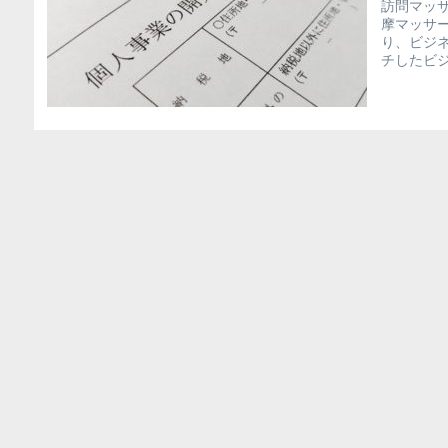
訪問マッ
摩マッサ
り、ビジ
チしたビ