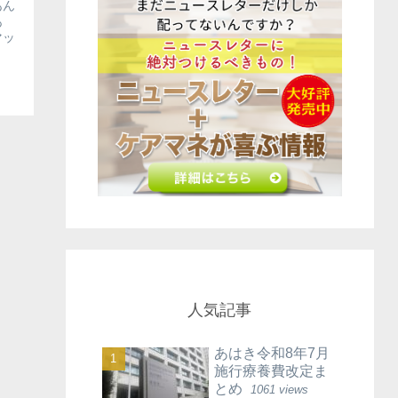
あん
あ
マッ
人気記事
あはき令和8年7月
施行療養費改定ま
とめ
1061 views