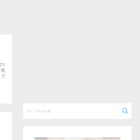
問マ
、医
まで