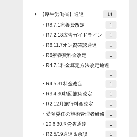
【厚生労働省】通達
14
R8.7.1療養費改定
1
R7.2.18広告ガイドライン
1
R6.11.7オン資確認通達
1
R6療養費料金改定
1
R4.7.1料金算定方法改定通達
1
R4.5.31料金改定
1
R3.4.30頻回施術改定
1
R2.12月施行料金改定
1
受領委任の施術管理者研修
1
20.6.30厚労省通達
1
R2.5/19通達＆余談
1