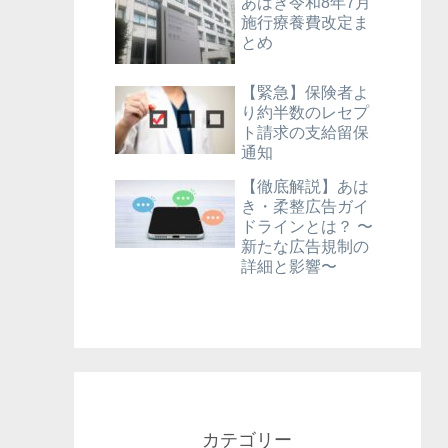
あはき令和8年7月
施行療養費改定ま
とめ
【緊急】保険者よ
り約半数のレセプ
ト請求の支給留保
通知
【徹底解説】あは
き・柔整広告ガイ
ドラインとは？ 〜
新たな広告規制の
詳細と影響〜
カテゴリー