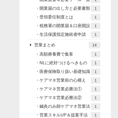
開業届の出し方と必要書類
1
受領委任制度とは
1
税務署の開業届＆口座開設
1
生活保護指定施術者申請
1
営業まとめ
14
高額療養費で集客
1
NLに絶対つけるべきもの
1
医療保険取り扱い基礎知識
1
ケアマネ営業前の心構え
1
ケアマネ営業必勝法①
1
ケアマネ営業必勝法②
1
鍼灸のみ師ケアマネ営業法
1
営業スキルUP＆提案手法
1