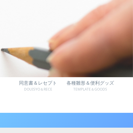
同意書＆レセプト
各種雛形＆便利グッズ
DOUISYO＆RECE
TEMPLATE＆GOODS