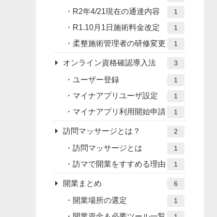
R2年4/21現在の通達内容
1
R1.10月1日施術料金改定
1
柔整施術管理者の研修変更
1
オンライン資格確認導入法
3
ユーザー登録
1
マイナアプリユーザ設定
1
マイナアプリ利用開始申請
1
訪問マッサージとは？
2
訪問マッサージとは
1
訪マで開業をすすめる理由
1
開業まとめ
6
開業場所の選定
1
開業資金＆必要ツール一覧
1