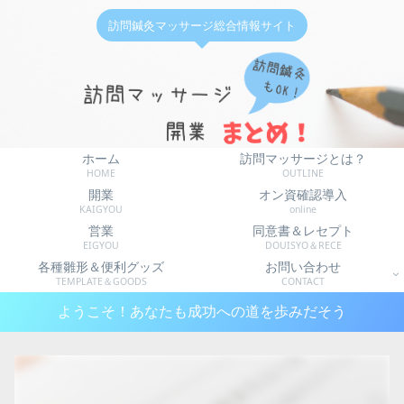
訪問鍼灸マッサージ総合情報サイト
ホーム
訪問マッサージとは？
HOME
OUTLINE
開業
オン資確認導入
KAIGYOU
online
営業
同意書＆レセプト
EIGYOU
DOUISYO＆RECE
各種雛形＆便利グッズ
お問い合わせ
TEMPLATE＆GOODS
CONTACT
ようこそ！あなたも成功への道を歩みだそう