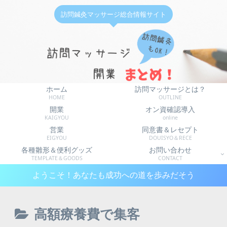
訪問鍼灸マッサージ総合情報サイト
ホーム
訪問マッサージとは？
HOME
OUTLINE
開業
オン資確認導入
KAIGYOU
online
営業
同意書＆レセプト
EIGYOU
DOUISYO＆RECE
各種雛形＆便利グッズ
お問い合わせ
TEMPLATE＆GOODS
CONTACT
ようこそ！あなたも成功への道を歩みだそう
高額療養費で集客