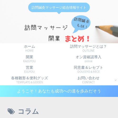
訪問鍼灸マッサージ総合情報サイト
ホーム
訪問マッサージとは？
HOME
OUTLINE
開業
オン資確認導入
KAIGYOU
online
営業
同意書＆レセプト
EIGYOU
DOUISYO＆RECE
各種雛形＆便利グッズ
お問い合わせ
TEMPLATE＆GOODS
CONTACT
ようこそ！あなたも成功への道を歩みだそう
コラム