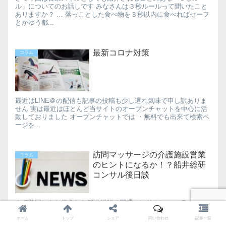
ル」についてのお話しです みなさんは３秒ルールって聞いたこと
ありますか？ … 落っことした食べ物を３秒以内に食べればセーフ
とかゆう都...
最新コロナ対策
コラム
最近はLINE＠の配信も記事の投稿も少し遅れ気味で申し訳ありま
せん 実は最近はほとんど当サイトのオープンチャットを中心に活
動しておりました オープンチャットでは ・無料でも出来て検索ペ
ージを...
訪問マッサージの介護施設営業
コラム
のヒントになるか！？船井総研
コンサル後日談
さて前回にもお伝えした船井総研の開業コンサルについて↓ この船
井総研さんのお話しを聞いてきました！ 今回の船井総研のお話
し、、、非常に興味深い話でした 船井総研の話を聞いたら介護施
ホーム
トップ
シェア
問い合わせ
記事一覧