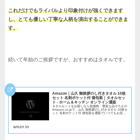
これだけでもライバルより印象付けが強くできます
し、とても優しい丁寧な人柄を演出することができま
す。
続いて年始のご挨拶ですが、おすすめはタオルです。
Amazon｜山久 御挨拶のし付きタオル 10枚
セット 名刺ポケット付 個包装｜タオルセッ
ト - ホーム＆キッチン オンライン通販
タオルセットをお探しなら低価格・豊富な品ぞろえの
Amazon.co.jpで、山久 御挨拶のし付きタオル 10枚セ
ット 名刺ポケット付 個包装を通販でいつでもお安
く。アマゾン配送商品なら通常配送無料（一部除
く）。
amzn.to