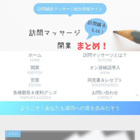
訪問鍼灸マッサージ総合情報サイト
ホーム
訪問マッサージとは？
HOME
OUTLINE
開業
オン資確認導入
KAIGYOU
online
営業
同意書＆レセプト
EIGYOU
DOUISYO＆RECE
各種雛形＆便利グッズ
お問い合わせ
TEMPLATE＆GOODS
CONTACT
ようこそ！あなたも成功への道を歩みだそう
コラム