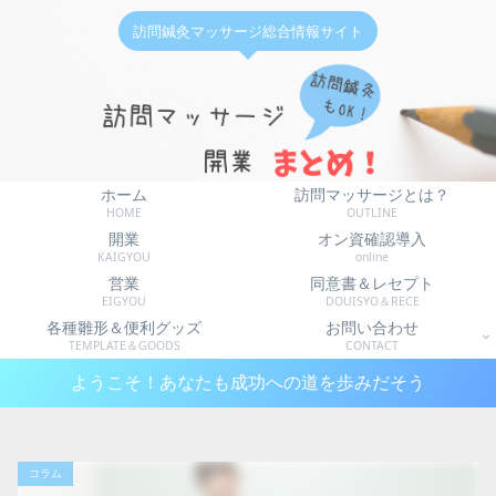
訪問鍼灸マッサージ総合情報サイト
ホーム
訪問マッサージとは？
HOME
OUTLINE
開業
オン資確認導入
KAIGYOU
online
営業
同意書＆レセプト
EIGYOU
DOUISYO＆RECE
各種雛形＆便利グッズ
お問い合わせ
TEMPLATE＆GOODS
CONTACT
ようこそ！あなたも成功への道を歩みだそう
コラム