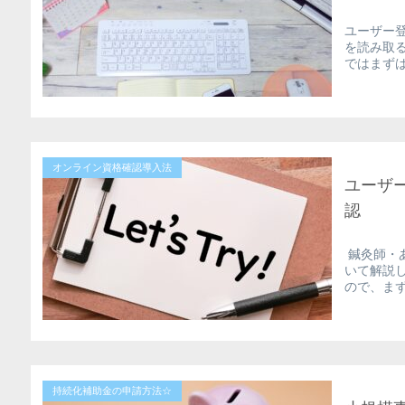
ユーザー
を読み取
ではまずは
オンライン資格確認導入法
ユーザ
認
鍼灸師・
いて解説
ので、まず
持続化補助金の申請方法☆