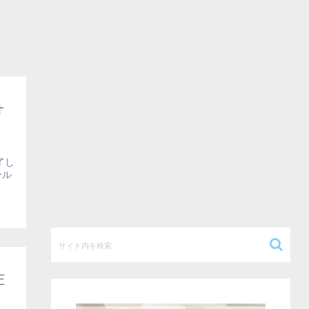
オ
了し
ール
圧