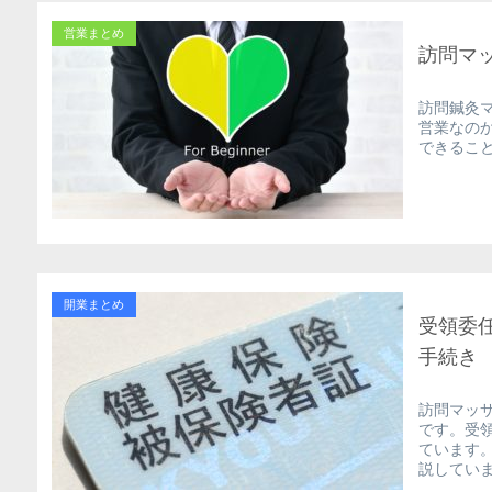
営業まとめ
訪問マ
訪問鍼灸
営業なの
できるこ
開業まとめ
受領委
手続き
訪問マッ
です。受
ています
説してい