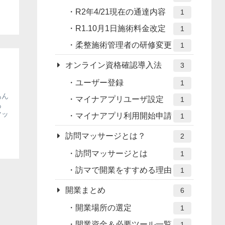
R2年4/21現在の通達内容
1
R1.10月1日施術料金改定
1
柔整施術管理者の研修変更
1
オンライン資格確認導入法
3
ユーザー登録
1
あん
マイナアプリユーザ設定
1
あ
マッ
マイナアプリ利用開始申請
1
訪問マッサージとは？
2
訪問マッサージとは
1
訪マで開業をすすめる理由
1
開業まとめ
6
開業場所の選定
1
開業資金＆必要ツール一覧
1