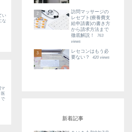
訪問マッサージの
てい
レセプト(療養費支
にな
給申請書)の書き方
から請求方法まで
徹底解説！
763
views
レセコンはもう必
要ない？
420 views
問マ
、医
まで
新着記事