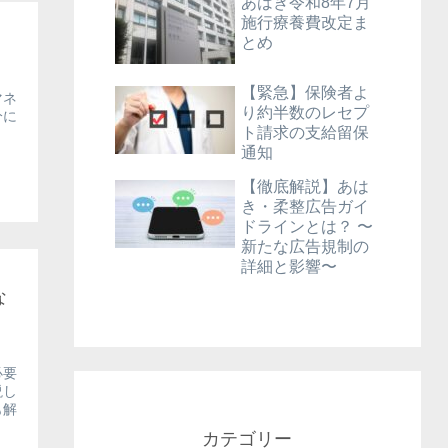
あはき令和8年7月
施行療養費改定ま
とめ
【緊急】保険者よ
マネ
り約半数のレセプ
分に
ト請求の支給留保
通知
【徹底解説】あは
き・柔整広告ガイ
ドラインとは？ 〜
新たな広告規制の
詳細と影響〜
な
必要
説し
も解
カテゴリー