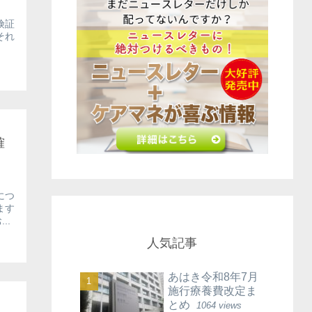
険証
それ
確
につ
ます
..
人気記事
あはき令和8年7月
施行療養費改定ま
とめ
1064 views