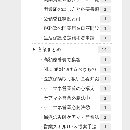
開業届の出し方と必要書類
1
受領委任制度とは
1
税務署の開業届＆口座開設
1
生活保護指定施術者申請
1
営業まとめ
14
高額療養費で集客
1
NLに絶対つけるべきもの
1
医療保険取り扱い基礎知識
1
ケアマネ営業前の心構え
1
ケアマネ営業必勝法①
1
ケアマネ営業必勝法②
1
鍼灸のみ師ケアマネ営業法
1
営業スキルUP＆提案手法
1