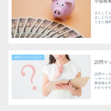
小規模
またして
ました💦
りまた補助
訪問マッサージとは？
訪問マ
訪問マッ
ッサージ
療保険を
わかりや