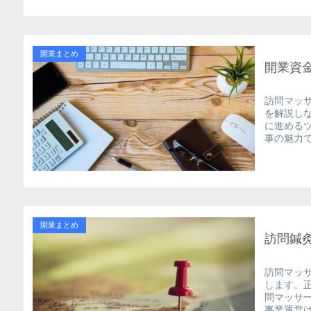
開業まとめ
開業資
訪問マッ
を解説し
に進める
事の魅力
開業まとめ
訪問鍼
訪問マッ
します。
問マッサ
事業運営