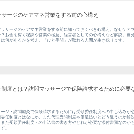
ッサージのケアマネ営業をする前の心構え
マッサージのケアマネ営業をする前に知っておくべき心構え。なぜケア
か？お金を稼ぐ秘訣や営業の極意、経営者としての心構えなど解説。自
とは何があるかを考え、「ひと手間」が取れる人間が生き残ります。
任制度とは？訪問マッサージで保険請求するために必要
サージ・訪問鍼灸で保険請求するためには受領委任制度への申し込みが
領委任制度とはなにか、また代理受領制度や償還払いとどう違うのか解
。また受領委任制度への申込書の書き方やどれが必要な添付書類なのか
ます。