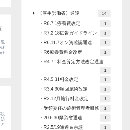
【厚生労働省】通達
14
R8.7.1療養費改定
1
覧
R7.2.18広告ガイドライン
1
一覧
R6.11.7オン資確認通達
1
有利
R6療養費料金改定
1
の仕
R4.7.1料金算定方法改定通達
1
R4.5.31料金改定
1
R3.4.30頻回施術改定
1
R2.12月施行料金改定
1
受領委任の施術管理者研修
1
解説
20.6.30厚労省通達
1
。訪
ると
R2.5/19通達＆余談
1