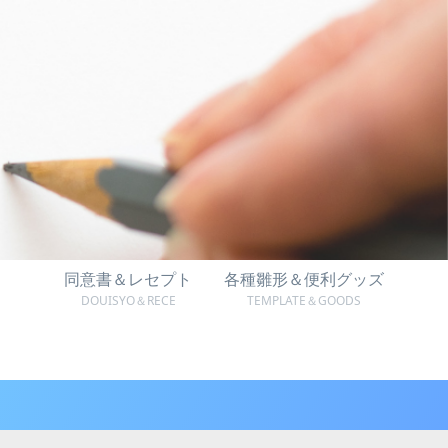
同意書＆レセプト
各種雛形＆便利グッズ
DOUISYO＆RECE
TEMPLATE＆GOODS