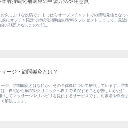
事業者持続化補助金の申請方法や注意点
もお久しぶりな投稿です もっぱらオープンチャットでの情報発信となっ
 以前にオプチャ限定で持続化補助金の資料をプレゼントしまして、最近
金が話題となったので記...
ッサージ・訪問鍼灸とは？
サージ、訪問鍼灸とはなにか。その全体像について解説しています。訪
とは、自宅から病院やクリニックへ自力で通院することが難しいかたに
利用してマッサージやリハビリを提供するサービスです。対象者や料金
すく解説します。