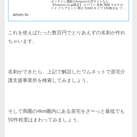
オンライン通販のAmazon公式サイトなら、
【Amazon.co.jp限定】 エーワン 名刺 用紙 マルチカ
ード クリアエッジ 厚口 51861タイプ 150枚分を ファ
ッションストアで、いつでもお安く。当日お急ぎ便対
amzn.to
象商品は、当日お届け可能です。アマゾン配送商品
は、通常送料無料。
これを使えばたった数百円でとりあえずの名刺が作れ
ちゃいます。
名刺ができたら、上記で解説したワムネットで居宅介
護支援事業所を検索してみましょう。
そして商圏の4km圏内にある居宅をざーっと最低でも
50件程度はまわってみましょう。