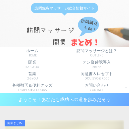
訪問鍼灸マッサージ総合情報サイト
ホーム
訪問マッサージとは？
HOME
OUTLINE
開業
オン資確認導入
KAIGYOU
online
営業
同意書＆レセプト
EIGYOU
DOUISYO＆RECE
各種雛形＆便利グッズ
お問い合わせ
TEMPLATE＆GOODS
CONTACT
ようこそ！あなたも成功への道を歩みだそう
開業まとめ