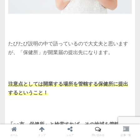
たびたび説明の中で語っているので大丈夫と思います
が、「保健所」が開業届の提出先になります。
注意点としては開業する場所を管轄する保健所に提出
するということ！
「○○市 保健所」と検索すれば、その地域を管轄する
保健所がでてきます。
ホーム
トップ
シェア
問い合わせ
記事一覧