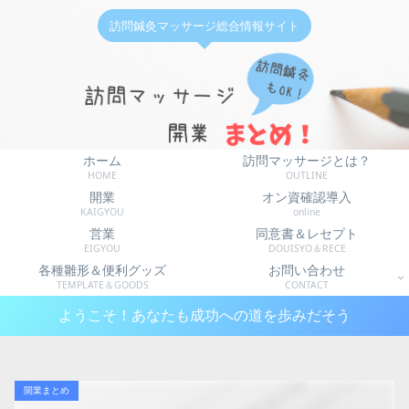
訪問鍼灸マッサージ総合情報サイト
ホーム
訪問マッサージとは？
HOME
OUTLINE
開業
オン資確認導入
KAIGYOU
online
営業
同意書＆レセプト
EIGYOU
DOUISYO＆RECE
各種雛形＆便利グッズ
お問い合わせ
TEMPLATE＆GOODS
CONTACT
ようこそ！あなたも成功への道を歩みだそう
開業まとめ