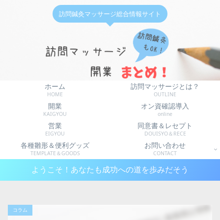
訪問鍼灸マッサージ総合情報サイト
ホーム
訪問マッサージとは？
HOME
OUTLINE
開業
オン資確認導入
KAIGYOU
online
営業
同意書＆レセプト
EIGYOU
DOUISYO＆RECE
各種雛形＆便利グッズ
お問い合わせ
TEMPLATE＆GOODS
CONTACT
ようこそ！あなたも成功への道を歩みだそう
コラム